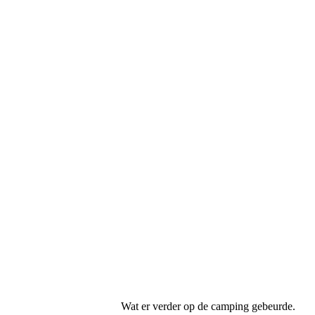
IMG-20250914-WA0027
IMG-20250914-WA0028
IMG-20250914-WA0029
IMG-20250914-WA0030
IMG-20250914-WA0031
IMG-20250914-WA0032
IMG-20250914-WA0033
IMG-20250914-WA0034
IMG-20250914-WA0035
IMG-20250914-WA0036
IMG-20250914-WA0037
Wat er verder op de camping gebeurde.