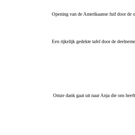
Opening van de Amerikaanse fuif door de or
Een rijkelijk gedekte tafel door de deelnem
Omze dank gaat uit naar Anja die ons heeft 
20250913_162752
IMG-20250915-WA0014
IMG-20250915-WA0015