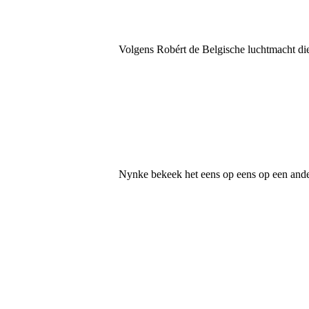
20250913_192522
Volgens Robért de Belgische luchtmacht di
20250913_143056
20250913_143110
20250913_143105 a
Nynke bekeek het eens op eens op een ande
IMG-20250914-WA0023
IMG-20250914-WA0024
IMG-20250914-WA0025
IMG-20250914-WA0026