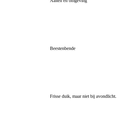
Aalten en omgeving
20250910_113853
20250911_102308
20250911_113217
Beestenbende
20250913_162440
20250913_163944
IMG_2768
Frisse duik, maar niet bij avondlicht.
IMG-20250913-WA0000
IMG-20250916-WA0002