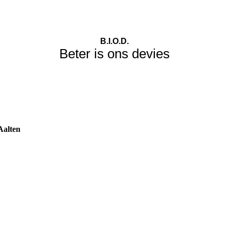
B.I.O.D.
Beter is ons devies
Aalten