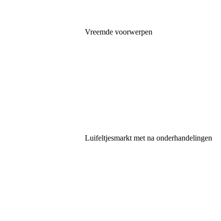
IMG-20250913-WA0035
Vreemde voorwerpen
20250907_120529
20250914_121956
IMG-20250913-WA0017
Luifeltjesmarkt met na onderhandelingen
20250913_164714
IMG-20250913-WA0020
IMG_2763